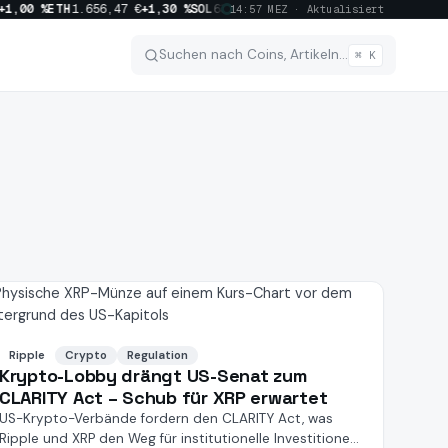
1,00 %
ETH
1.656,47 €
+1,30 %
SOL
63,74 €
+1,40 %
XRP
0,8889 €
−1,00 %
BN
14:57 MEZ · Aktualisiert
Suchen nach Coins, Artikeln…
⌘ K
1165
520
458
Ripple
Crypto
Regulation
Krypto-Lobby drängt US-Senat zum
CLARITY Act – Schub für XRP erwartet
231
US-Krypto-Verbände fordern den CLARITY Act, was
Ripple und XRP den Weg für institutionelle Investitionen
214