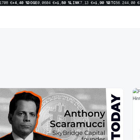
708 €
+4,40 %
DOGE
0,0604 €
+1,80 %
LINK
7,13 €
+1,90 %
BTC
56.244,00 €
+