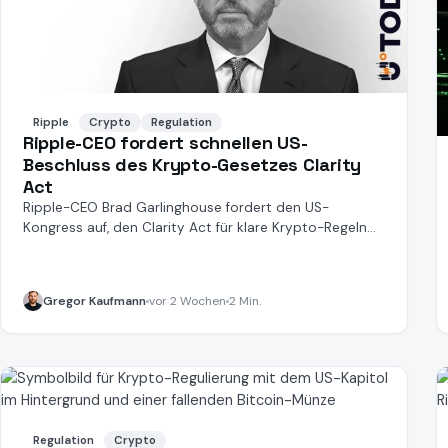
Ripple
Crypto
Regulation
Ripple-CEO fordert schnellen US-
Beschluss des Krypto-Gesetzes Clarity
Act
Ripple-CEO Brad Garlinghouse fordert den US-
Kongress auf, den Clarity Act für klare Krypto-Regeln
zügig zu verabschieden.
Gregor Kaufmann
vor 2 Wochen
2 Min.
Regulation
Crypto