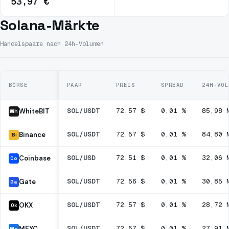
53,97 €
Solana-Märkte
Handelspaare nach 24h-Volumen
BÖRSE
PAAR
PREIS
SPREAD
24H-VOL
SOL/USDT
72,57 $
0,01 %
85,98 
WhiteBIT
Wh
SOL/USDT
72,57 $
0,01 %
84,80 
Binance
Bi
SOL/USD
72,51 $
0,01 %
32,06 
Coinbase
Co
SOL/USDT
72,56 $
0,01 %
30,85 
Gate
Ga
SOL/USDT
72,57 $
0,01 %
28,72 
OKX
Ok
SOL/USDT
72,57 $
0,01 %
27,91 
MEXC
Me