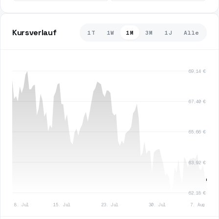
Kursverlauf
1T
1W
1M
3M
1J
Alle
69,14 €
67,40 €
65,66 €
63,92 €
62,18 €
8. Jul
15. Jul
23. Jul
30. Jul
7. Aug