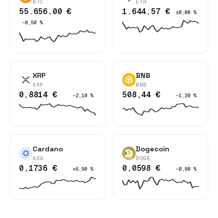
BTC
ETH
55.656,00 €
1.644,57 €
±0,00 %
−0,50 %
XRP
BNB
XRP
BNB
0,8814 €
508,44 €
−2,10 %
−1,20 %
Cardano
Dogecoin
ADA
DOGE
0,1736 €
0,0598 €
+6,90 %
−0,90 %