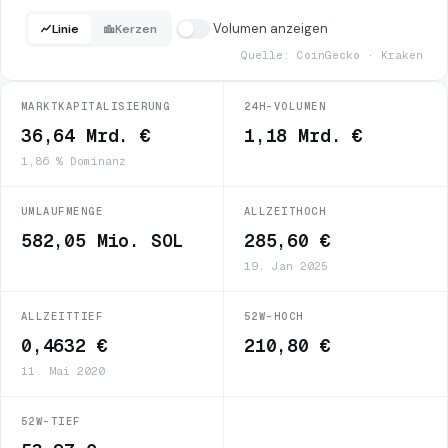
Volumen anzeigen
Linie
Kerzen
Quelle: CoinGecko · Kraken
MARKTKAPITALISIERUNG
24H-VOLUMEN
36,64 Mrd. €
1,18 Mrd. €
1,86 % Dominanz
UMLAUFMENGE
ALLZEITHOCH
582,05 Mio. SOL
285,60 €
19. Jan 2025
ALLZEITTIEF
52W-HOCH
0,4632 €
210,80 €
11. Mai 2020
52W-TIEF