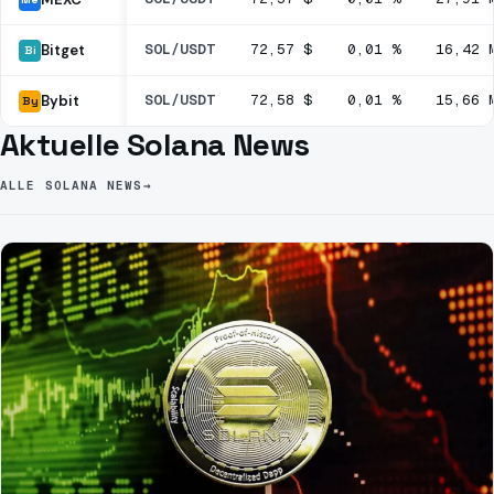
SOL/USDT
72,57 $
0,01 %
16,42 
Bitget
Bi
SOL/USDT
72,58 $
0,01 %
15,66 
Bybit
By
Aktuelle Solana News
ALLE SOLANA NEWS
→