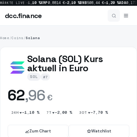
SOL
62,96 €
−1,10 %
XRP
0,8814 €
−2,10 %
BNB
508,44 €
−1,20 %
ADA
0,1736 
MÄRKTE LIVE
dcc
.finance
dcc
.finance
Home
/
Coins
/
Solana
News
Solana (SOL) Kurs
Alle News
aktuell in Euro
SOL
#7
Crypto
1156
62
,96
Bitcoin
517
€
Market
454
−1,10 %
−2,00 %
−7,70 %
24H
7T
30T
Ripple
227
Zum Chart
Watchlist
Regulation
214