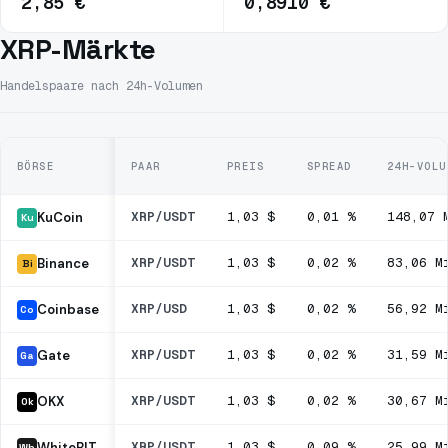
2,85 €
0,8910 €
XRP-Märkte
Handelspaare nach 24h-Volumen
BÖRSE
PAAR
PREIS
SPREAD
24H-VOLU
XRP/USDT
1,03 $
0,01 %
148,07 
KuCoin
Ku
XRP/USDT
1,03 $
0,02 %
83,06 M
Binance
Bi
XRP/USD
1,03 $
0,02 %
56,92 M
Coinbase
Co
XRP/USDT
1,03 $
0,02 %
31,59 M
Gate
Ga
XRP/USDT
1,03 $
0,02 %
30,67 M
OKX
Ok
XRP/USDT
1,03 $
0,09 %
25,99 M
WhiteBIT
Wh