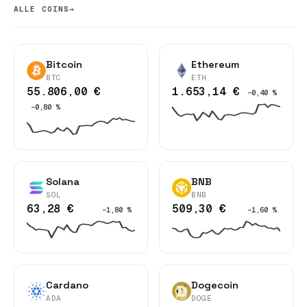
ALLE COINS
→
Bitcoin
Ethereum
BTC
ETH
55.806,00 €
1.653,14 €
−0,40 %
−0,80 %
Solana
BNB
SOL
BNB
63,28 €
509,30 €
−1,80 %
−1,60 %
Cardano
Dogecoin
ADA
DOGE