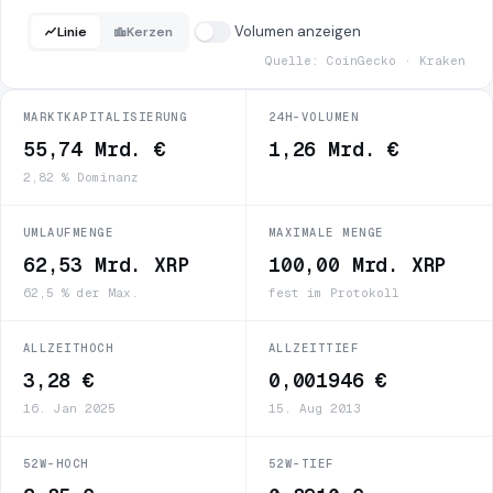
Volumen anzeigen
Linie
Kerzen
Quelle: CoinGecko · Kraken
MARKTKAPITALISIERUNG
24H-VOLUMEN
55,74 Mrd. €
1,26 Mrd. €
2,82 % Dominanz
UMLAUFMENGE
MAXIMALE MENGE
62,53 Mrd. XRP
100,00 Mrd. XRP
62,5 % der Max.
fest im Protokoll
ALLZEITHOCH
ALLZEITTIEF
3,28 €
0,001946 €
16. Jan 2025
15. Aug 2013
52W-HOCH
52W-TIEF