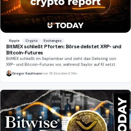
Ripple
Crypto
Exchanges
BitMEX schließt Pforten: Börse delistet XRP- und
Bitcoin-Futures
BitMEX schließt im September und zieht das Delisting von
XRP- und Bitcoin-Futures vor, während Saylor auf KI setzt.
Gregor Kaufmann
vor 18 Stunden
2 Min.