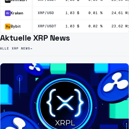
XRP/USD
1,03 $
0,01 %
24,61 M
Kraken
Kr
XRP/USDT
1,03 $
0,02 %
23,62 M
Bybit
By
Aktuelle XRP News
ALLE XRP NEWS
→