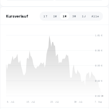
Kursverlauf
1T
1W
1M
3M
1J
Alle
1,01 €
0,98 €
0,95 €
0,92 €
0,89 €
8. Jul
15. Jul
23. Jul
30. Jul
7. Aug