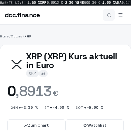
SOL
63,28 €
−1,80 %
XRP
0,8913 €
−2,30 %
BNB
509,30 €
−1,60 %
ADA
0,1753 
MÄRKTE LIVE
dcc
.finance
dcc
.finance
Home
/
Coins
/
XRP
News
XRP (XRP) Kurs aktuell
Alle News
in Euro
XRP
#6
Crypto
1157
0
,8913
Bitcoin
517
€
Market
454
−2,30 %
−4,90 %
−5,90 %
24H
7T
30T
Ripple
228
Zum Chart
Watchlist
Regulation
214