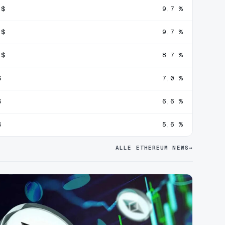
 $
9,7 %
 $
9,7 %
 $
8,7 %
$
7,0 %
$
6,6 %
$
5,6 %
ALLE ETHEREUM NEWS
→