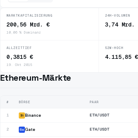
MARKTKAPITALISIERUNG
24H-VOLUMEN
200,56 Mrd. €
3,74 Mrd.
10,06 % Dominanz
ALLZEITTIEF
52W-HOCH
0,3815 €
4.115,85 
19. Okt 2015
Ethereum-Märkte
#
BÖRSE
PAAR
1
ETH/USDT
Binance
Bi
2
ETH/USDT
Gate
Ga