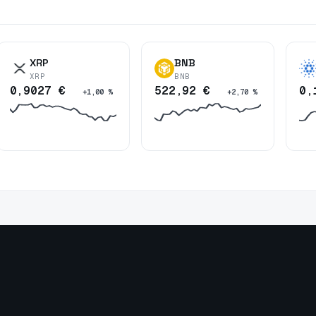
XRP
BNB
XRP
BNB
0,9027 €
522,92 €
0,
+1,00 %
+2,70 %