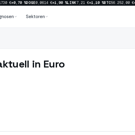
0 €
+0,70 %
DOGE
0,0614 €
+1,90 %
LINK
7,21 €
+1,10 %
BTC
56.252,00 €
+0,
gnosen
Sektoren
ktuell in Euro