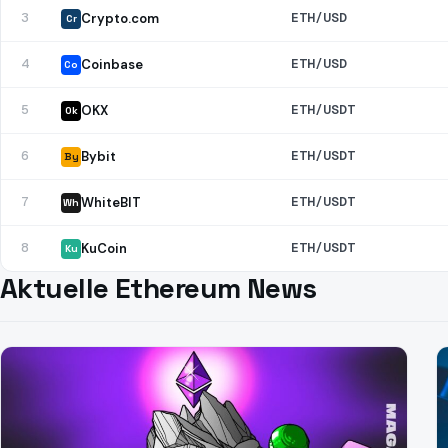
3
ETH/USD
Crypto.com
Cr
4
ETH/USD
Coinbase
Co
5
ETH/USDT
OKX
Ok
6
ETH/USDT
Bybit
By
7
ETH/USDT
WhiteBIT
Wh
8
ETH/USDT
KuCoin
Ku
Aktuelle Ethereum News