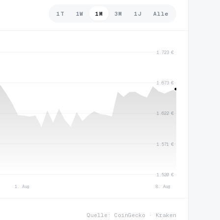
1T
1W
1M
3M
1J
Alle
1.723 €
1.673 €
1.622 €
1.571 €
1.520 €
1. Aug
8. Aug
Quelle: CoinGecko · Kraken