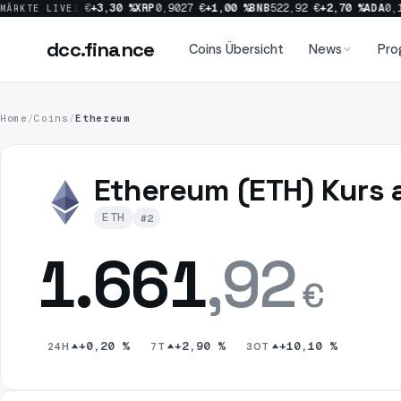
 %
SOL
66,01 €
+3,30 %
XRP
0,9027 €
+1,00 %
BNB
522,92 €
+2,70 %
ADA
0,173
MÄRKTE LIVE
dcc
.finance
dcc
.finance
Coins Übersicht
News
Pro
Home
/
Coins
/
Ethereum
Coins Übersicht
Ethereum (ETH) Kurs a
News
ETH
#2
1.661
,92
Prognosen
€
Sektoren
+0,20 %
+2,90 %
+10,10 %
24H
7T
30T