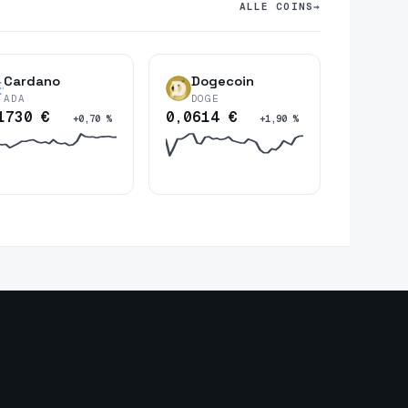
ALLE COINS
→
Cardano
Dogecoin
ADA
DOGE
1730 €
0,0614 €
+0,70 %
+1,90 %