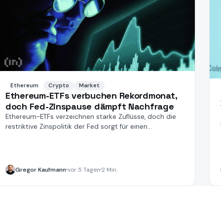
Ethereum
Crypto
Market
Ethereum-ETFs verbuchen Rekordmonat,
doch Fed-Zinspause dämpft Nachfrage
Ethereum-ETFs verzeichnen starke Zuflüsse, doch die
restriktive Zinspolitik der Fed sorgt für einen
plötzlichen Nachfrageeinbruch.
Gregor Kaufmann
vor 5 Tagen
2 Min.