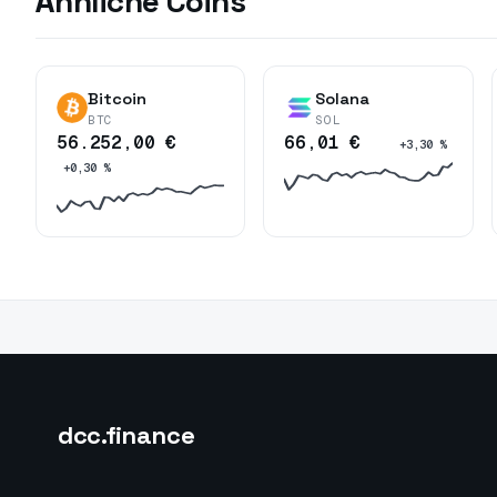
Ähnliche Coins
Bitcoin
Solana
BTC
SOL
56.252,00 €
66,01 €
+3,30 %
+0,30 %
dcc
.finance