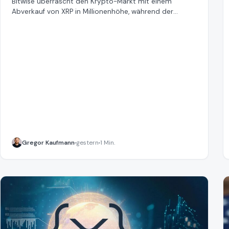
Bitwise überrascht den Krypto-Markt mit einem
Abverkauf von XRP in Millionenhöhe, während der
Token-Kurs weiter sinkt.
Gregor Kaufmann
gestern
1 Min.