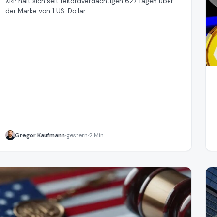
XRP hält sich seit rekordverdächtigen 627 Tagen über
der Marke von 1 US-Dollar.
Gregor Kaufmann
gestern
2 Min.