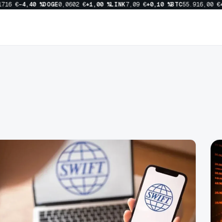
6 €
−4,40 %
DOGE
0,0602 €
+1,00 %
LINK
7,09 €
+0,10 %
BTC
55.916,00 €
+0,