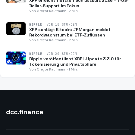
XRP erreicht tiefsten Schlusskurs 2026 – 1-US-
Dollar-Support im Fokus
Von Gregor Kaufmann · 2 Min.
RIPPLE
·
VOR 15 STUNDEN
XRP schlägt Bitcoin: JPMorgan meldet
Rekordwachstum bei ETF-Zuflüssen
Von Gregor Kaufmann · 2 Min.
RIPPLE
·
VOR 20 STUNDEN
Ripple veröffentlicht XRPL-Update 3.3.0 für
Tokenisierung und Privatsphäre
Von Gregor Kaufmann · 1 Min.
dcc
.finance