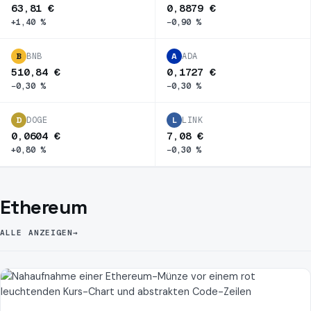
63,81 €
0,8879 €
+1,40 %
−0,90 %
B
BNB
A
ADA
510,84 €
0,1727 €
−0,30 %
−0,30 %
D
DOGE
L
LINK
0,0604 €
7,08 €
+0,80 %
−0,30 %
Ethereum
ALLE ANZEIGEN
→