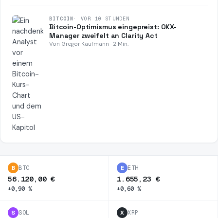
BITCOIN
·
VOR 10 STUNDEN
Bitcoin-Optimismus eingepreist: OKX-
Manager zweifelt an Clarity Act
Von Gregor Kaufmann · 2 Min.
B
BTC
E
ETH
56.120,00 €
1.655,23 €
+0,90 %
+0,60 %
S
SOL
X
XRP