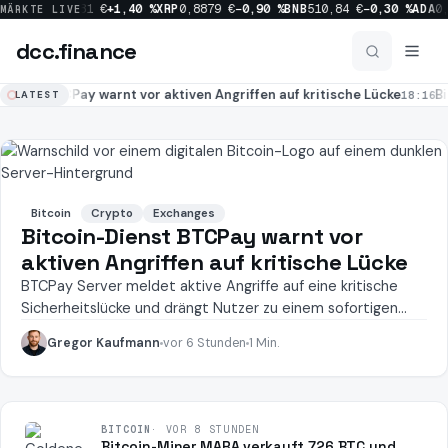
60 %
SOL
63,81 €
+1,40 %
XRP
0,8879 €
−0,90 %
BNB
510,84 €
−0,30 %
ADA
0,
MÄRKTE LIVE
dcc
.finance
dcc
.finance
Dienst BTCPay warnt vor aktiven Angriffen auf kritische Lücke
Bi
18:16
LATEST
Coins Übersicht
Bitcoin
Crypto
Exchanges
News
Bitcoin-Dienst BTCPay warnt vor
aktiven Angriffen auf kritische Lücke
Prognosen
BTCPay Server meldet aktive Angriffe auf eine kritische
Sicherheitslücke und drängt Nutzer zu einem sofortigen
Update.
Gregor Kaufmann
vor 6 Stunden
1 Min.
Sektoren
BITCOIN
·
VOR 8 STUNDEN
Bitcoin-Miner MARA verkauft 726 BTC und