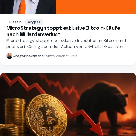
Bitcoin
Crypto
MicroStrategy stoppt exklusive Bitcoin-Käufe
nach Milliardenverlust
MicroStrategy stoppt die exklusive Investition in Bitcoin und
priorisiert künftig auch den Aufbau von US-Dollar-Reserven.
Gregor Kaufmann
letzte Woche
2 Min.