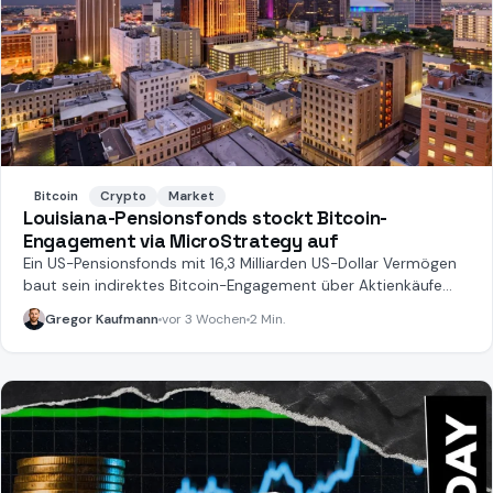
Bitcoin
Crypto
Market
Louisiana-Pensionsfonds stockt Bitcoin-
Engagement via MicroStrategy auf
Ein US-Pensionsfonds mit 16,3 Milliarden US-Dollar Vermögen
baut sein indirektes Bitcoin-Engagement über Aktienkäufe
massiv aus.
Gregor Kaufmann
vor 3 Wochen
2 Min.