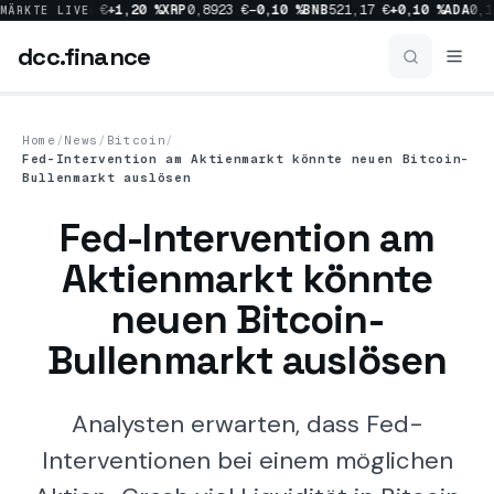
0 %
SOL
66,35 €
+1,20 %
XRP
0,8923 €
−0,10 %
BNB
521,17 €
+0,10 %
ADA
0,16
MÄRKTE LIVE
dcc
.finance
dcc
.finance
Home
/
News
/
Bitcoin
/
Fed-Intervention am Aktienmarkt könnte neuen Bitcoin-
Coins Übersicht
Bullenmarkt auslösen
Fed-Intervention am
News
Aktienmarkt könnte
neuen Bitcoin-
Prognosen
Bullenmarkt auslösen
Sektoren
Analysten erwarten, dass Fed-
Interventionen bei einem möglichen