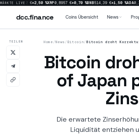
0 %
SOL
64,72 €
+2,50 %
XRP
0,8957 €
+0,70 %
BNB
514,39 €
+1,50 %
ADA
0,17
MÄRKTE LIVE
dcc
.finance
dcc
.finance
Coins Übersicht
News
Pro
TEILEN
Home
/
News
/
Bitcoin
/
Bitcoin droht Korrektu
Coins Übersicht
Bitcoin dro
News
of Japan p
Prognosen
Zin
Sektoren
Die erwartete Zinserhöhu
Liquidität entziehen 