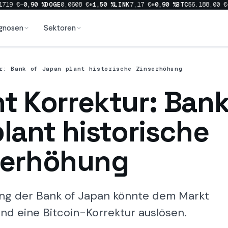
19 €
−0,90 %
DOGE
0,0608 €
+1,50 %
LINK
7,17 €
+0,90 %
BTC
56.188,00 €
+1
gnosen
Sektoren
r: Bank of Japan plant historische Zinserhöhung
ht Korrektur: Ban
lant historische
serhöhung
ng der Bank of Japan könnte dem Markt
und eine Bitcoin-Korrektur auslösen.