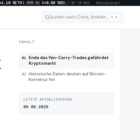
,10 %
ETH
1.658,91 €
+0,80 %
SOL
64,72 €
+2,50 %
XRP
0,8957 €
+0,70 %
BN
07:39 MEZ · Aktualisiert
Suchen nach Coins, Artikeln…
⌘ K
INHALT
k
Ende des Yen-Carry-Trades gefährdet
01
Kryptomarkt
Historische Daten deuten auf Bitcoin-
02
Korrektur hin
LETZTE AKTUALISIERUNG
09.06.2026