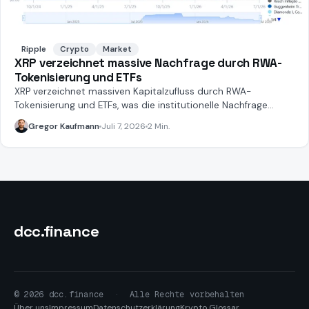
Ripple
Crypto
Market
XRP verzeichnet massive Nachfrage durch RWA-
Tokenisierung und ETFs
XRP verzeichnet massiven Kapitalzufluss durch RWA-
Tokenisierung und ETFs, was die institutionelle Nachfrage
unterstreicht.
Gregor Kaufmann
Juli 7, 2026
2 Min.
dcc
.finance
© 2026 dcc.finance
·
Alle Rechte vorbehalten
Über uns
Impressum
Datenschutzerklärung
Krypto Glossar