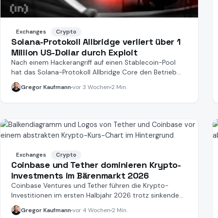
Exchanges
Crypto
Solana-Protokoll Allbridge verliert über 1
Million US-Dollar durch Exploit
Nach einem Hackerangriff auf einen Stablecoin-Pool
hat das Solana-Protokoll Allbridge Core den Betrieb
pausiert.
Gregor Kaufmann
vor 3 Wochen
2 Min.
Exchanges
Crypto
Coinbase und Tether dominieren Krypto-
Investments im Bärenmarkt 2026
Coinbase Ventures und Tether führen die Krypto-
Investitionen im ersten Halbjahr 2026 trotz sinkendem
Risikokapital an.
Gregor Kaufmann
vor 4 Wochen
2 Min.