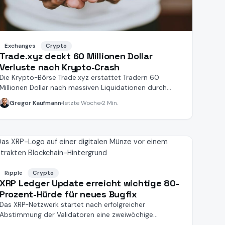
Exchanges
Crypto
Trade.xyz deckt 60 Millionen Dollar
Verluste nach Krypto-Crash
Die Krypto-Börse Trade.xyz erstattet Tradern 60
Millionen Dollar nach massiven Liquidationen durch
einen Oracle-Trade.
Gregor Kaufmann
letzte Woche
2 Min.
Ripple
Crypto
XRP Ledger Update erreicht wichtige 80-
Prozent-Hürde für neues Bugfix
Das XRP-Netzwerk startet nach erfolgreicher
Abstimmung der Validatoren eine zweiwöchige
Aktivierungsphase für ein technisches Bugfix.