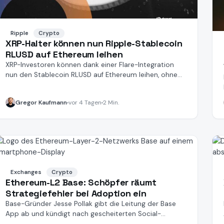
Ripple
Crypto
XRP-Halter können nun Ripple-Stablecoin
RLUSD auf Ethereum leihen
XRP-Investoren können dank einer Flare-Integration
nun den Stablecoin RLUSD auf Ethereum leihen, ohne
Token zu verkaufen.
Gregor Kaufmann
vor 4 Tagen
2 Min.
Exchanges
Crypto
Ethereum-L2 Base: Schöpfer räumt
Strategiefehler bei Adoption ein
Base-Gründer Jesse Pollak gibt die Leitung der Base
App ab und kündigt nach gescheiterten Social-
Projekten einen DeFi-Fokus an.