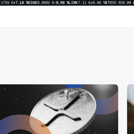
759 €
+7,10 %
DOGE
0,0602 €
−0,80 %
LINK
7,11 €
±0,00 %
BTC
55.830,00 €
−