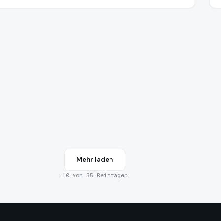
Mehr laden
10
von
35
Beiträgen