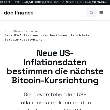
0 %
SOL
63,82 €
+0,50 %
XRP
0,8963 €
−1,30 %
BNB
512,53 €
−0,20 %
ADA
0,17
MÄRKTE LIVE
dcc
.finance
dcc
.finance
Home
/
News
/
Bitcoin
/
Neue US-Inflationsdaten bestimmen die nächste
News
Bitcoin-Kursrichtung
Neue US-
Alle News
Inflationsdaten
Crypto
1160
bestimmen die nächste
Bitcoin
518
Bitcoin-Kursrichtung
Market
455
Die bevorstehenden US-
Ripple
229
Inflationsdaten könnten den
Regulation
214