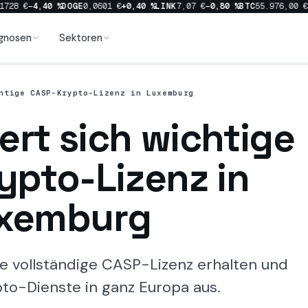
28 €
−4,40 %
DOGE
0,0601 €
+0,40 %
LINK
7,07 €
−0,80 %
BTC
55.976,00 €
−0
gnosen
Sektoren
htige CASP-Krypto-Lizenz in Luxemburg
ert sich wichtige
ypto-Lizenz in
xemburg
ie vollständige CASP-Lizenz erhalten und
pto-Dienste in ganz Europa aus.