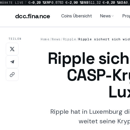
0 %
SOL
63,37 €
−0,20 %
XRP
0,8783 €
−2,90 %
BNB
511,32 €
−0,20 %
ADA
0,17
MÄRKTE LIVE
dcc
.finance
dcc
.finance
Coins Übersicht
News
Pro
TEILEN
Home
/
News
/
Ripple
/
Ripple sichert sich wic
Coins Übersicht
Ripple sich
News
CASP-Kr
Prognosen
Lu
Sektoren
Ripple hat in Luxemburg d
weitet seine Kry