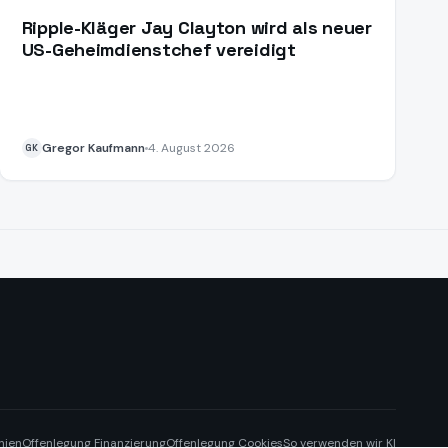
Ripple-Kläger Jay Clayton wird als neuer
US-Geheimdienstchef vereidigt
Gregor Kaufmann
4. August 2026
GK
nien
Offenlegung Finanzierung
Offenlegung Cookies
So verwenden wir KI