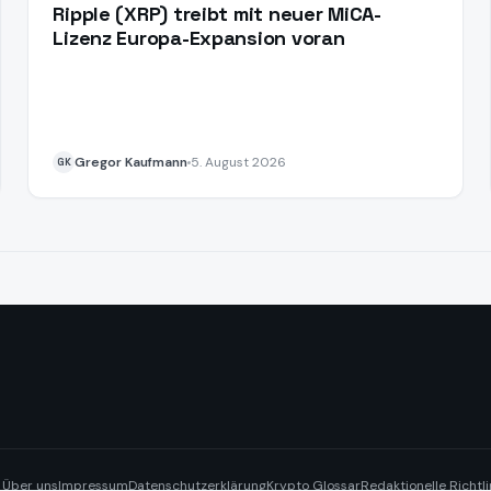
Ripple (XRP) treibt mit neuer MiCA-
Lizenz Europa-Expansion voran
Gregor Kaufmann
5. August 2026
GK
Über uns
Impressum
Datenschutzerklärung
Krypto Glossar
Redaktionelle Richtli