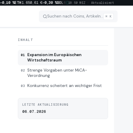
,10 %
ETH
1.650,61 €
−0,30 %
SOL
63,37 €
−0,20 %
XRP
0,8783 €
−2,90 %
BN
18:50 MEZ · Aktualisiert
Suchen nach Coins, Artikeln…
⌘ K
INHALT
Expansion im Europäischen
01
Wirtschaftsraum
Strenge Vorgaben unter MiCA-
02
Verordnung
Konkurrenz scheitert an wichtiger Frist
03
LETZTE AKTUALISIERUNG
06.07.2026