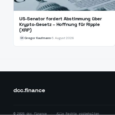
US-Senator fordert Abstimmung über
Krypto-Gesetz – Hoffnung für Ripple
(XRP)
Gregor Kaufmann
5. August 2026
GK
dcc
.finance
© 2026 dcc.finance
·
Alle Rechte vorbehalten