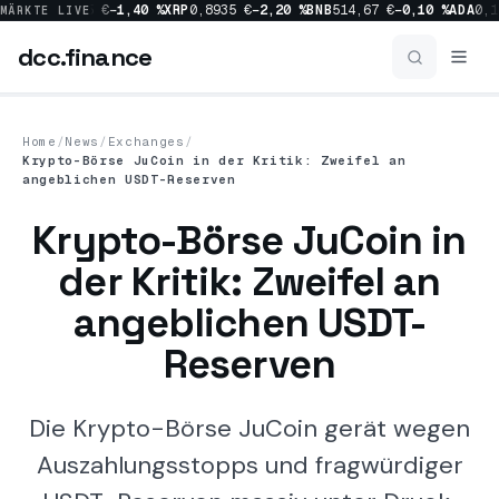
0 %
SOL
63,05 €
−1,40 %
XRP
0,8935 €
−2,20 %
BNB
514,67 €
−0,10 %
ADA
0,17
MÄRKTE LIVE
dcc
.finance
dcc
.finance
Home
/
News
/
Exchanges
/
Krypto-Börse JuCoin in der Kritik: Zweifel an
News
angeblichen USDT-Reserven
Krypto-Börse JuCoin in
Alle News
der Kritik: Zweifel an
Crypto
1156
angeblichen USDT-
Bitcoin
517
Reserven
Market
454
Die Krypto-Börse JuCoin gerät wegen
Ripple
227
Auszahlungsstopps und fragwürdiger
Regulation
214