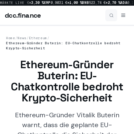
0 %
SOL
66,17 €
+3,30 %
XRP
0,9031 €
+1,00 %
BNB
523,74 €
+2,70 %
ADA
0,17
MÄRKTE LIVE
dcc
.finance
dcc
.finance
Home
/
News
/
Ethereum
/
Ethereum-Gründer Buterin: EU-Chatkontrolle bedroht
Coins Übersicht
Krypto-Sicherheit
Ethereum-Gründer
News
Buterin: EU-
Chatkontrolle bedroht
Prognosen
Krypto-Sicherheit
Sektoren
Ethereum-Gründer Vitalik Buterin
warnt, dass die geplante EU-