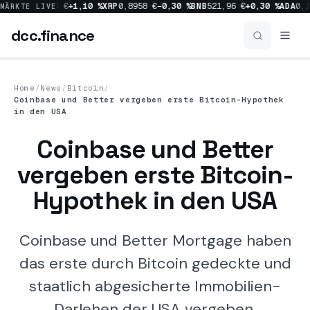
0 %
SOL
66,54 €
+1,10 %
XRP
0,8958 €
−0,30 %
BNB
521,96 €
+0,30 %
ADA
0,17
MÄRKTE LIVE
dcc
.finance
dcc
.finance
Home
/
News
/
Bitcoin
/
Coinbase und Better vergeben erste Bitcoin-Hypothek
Coins Übersicht
in den USA
Coinbase und Better
News
vergeben erste Bitcoin-
Hypothek in den USA
Prognosen
Coinbase und Better Mortgage haben
Sektoren
das erste durch Bitcoin gedeckte und
staatlich abgesicherte Immobilien-
Darlehen der USA vergeben.