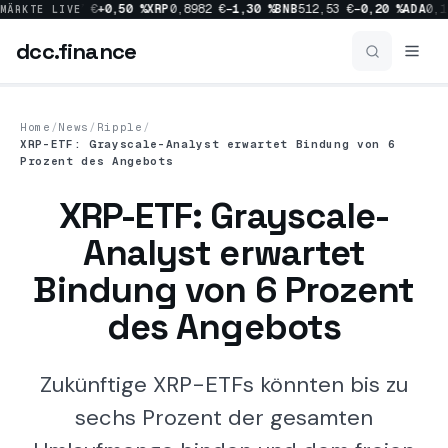
0 %
SOL
64,07 €
+0,50 %
XRP
0,8982 €
−1,30 %
BNB
512,53 €
−0,20 %
ADA
0,17
MÄRKTE LIVE
dcc
.finance
dcc
.finance
Home
/
News
/
Ripple
/
XRP-ETF: Grayscale-Analyst erwartet Bindung von 6
News
Prozent des Angebots
XRP-ETF: Grayscale-
Alle News
Analyst erwartet
Crypto
1162
Bindung von 6 Prozent
Bitcoin
519
des Angebots
Market
457
Zukünftige XRP-ETFs könnten bis zu
Ripple
230
sechs Prozent der gesamten
Regulation
214