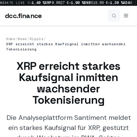
0 %
SOL
66,04 €
−1,40 %
XRP
0,8827 €
−1,90 %
BNB
519,89 €
−1,30 %
ADA
0,16
MÄRKTE LIVE
dcc
.finance
dcc
.finance
Home
/
News
/
Ripple
/
XRP erreicht starkes Kaufsignal inmitten wachsender
Coins Übersicht
Tokenisierung
XRP erreicht starkes
News
Kaufsignal inmitten
wachsender
Prognosen
Tokenisierung
Sektoren
Die Analyseplattform Santiment meldet
ein starkes Kaufsignal für XRP, gestützt