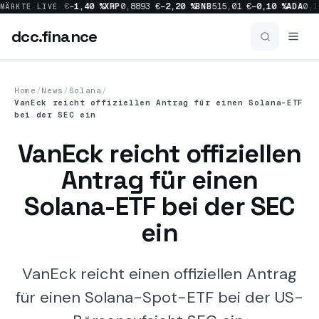
0 %
SOL
63,05 €
−1,40 %
XRP
0,8893 €
−2,20 %
BNB
515,01 €
−0,10 %
ADA
0,17
MÄRKTE LIVE
dcc
.finance
dcc
.finance
Home
/
News
/
Solana
/
VanEck reicht offiziellen Antrag für einen Solana-ETF
News
bei der SEC ein
VanEck reicht offiziellen
Alle News
Antrag für einen
Crypto
1154
Solana-ETF bei der SEC
Bitcoin
515
ein
Market
452
VanEck reicht einen offiziellen Antrag
Ripple
227
für einen Solana-Spot-ETF bei der US-
Regulation
214