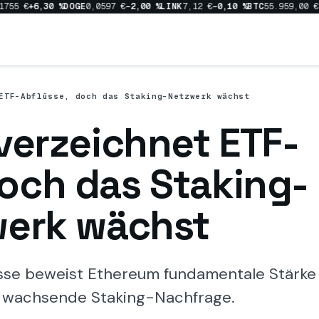
55 €
+6,30 %
DOGE
0,0597 €
−2,00 %
LINK
7,12 €
−0,10 %
BTC
55.959,00 €
−0
ETF-Abflüsse, doch das Staking-Netzwerk wächst
verzeichnet ETF-
doch das Staking-
erk wächst
sse beweist Ethereum fundamentale Stärke
t wachsende Staking-Nachfrage.