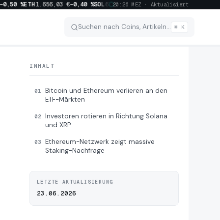
,50 %
ETH
1.656,03 €
−0,40 %
SOL
63,26 €
−2,20 %
XRP
0,8987 €
−2,90 %
BN
20:26 MEZ · Aktualisiert
Suchen nach Coins, Artikeln…
⌘ K
INHALT
Bitcoin und Ethereum verlieren an den
01
ETF-Märkten
Investoren rotieren in Richtung Solana
02
und XRP
1154
Ethereum-Netzwerk zeigt massive
03
515
Staking-Nachfrage
452
LETZTE AKTUALISIERUNG
23.06.2026
227
214