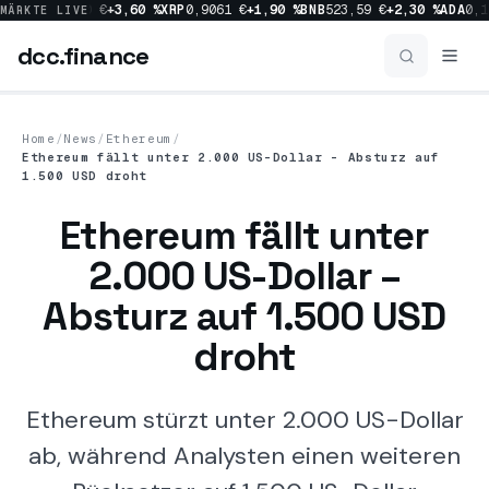
0 %
SOL
66,00 €
+3,60 %
XRP
0,9061 €
+1,90 %
BNB
523,59 €
+2,30 %
ADA
0,17
MÄRKTE LIVE
dcc
.finance
dcc
.finance
Home
/
News
/
Ethereum
/
Ethereum fällt unter 2.000 US-Dollar – Absturz auf
Coins Übersicht
1.500 USD droht
Ethereum fällt unter
News
2.000 US-Dollar –
Absturz auf 1.500 USD
Prognosen
droht
Sektoren
Ethereum stürzt unter 2.000 US-Dollar
ab, während Analysten einen weiteren