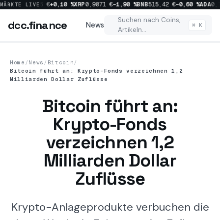
20 %
SOL
63,95 €
+0,10 %
XRP
0,9071 €
−1,90 %
BNB
515,42 €
−0,60 %
ADA
0,1
MÄRKTE LIVE
dcc
.finance
Suchen nach Coins,
dcc
.finance
News
⌘ K
Artikeln…
Home
/
News
/
Bitcoin
/
Bitcoin führt an: Krypto-Fonds verzeichnen 1,2
News
Milliarden Dollar Zuflüsse
Bitcoin führt an:
Alle News
Krypto-Fonds
Crypto
1143
verzeichnen 1,2
Bitcoin
510
Milliarden Dollar
Market
Zuflüsse
446
Ripple
222
Krypto-Anlageprodukte verbuchen die
Regulation
213