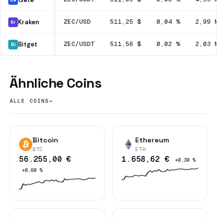
ZEC/USD
511,25 $
0,04 %
2,99 
Kraken
Kr
ZEC/USDT
511,56 $
0,02 %
2,03 
Bitget
Bi
Ähnliche Coins
ALLE COINS
→
Bitcoin
Ethereum
BTC
ETH
56.255,00 €
1.658,62 €
+0,30 %
+0,60 %