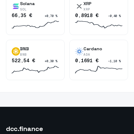
Solana
XRP
SOL
XRP
66,35 €
0,8918 €
+0,70 %
−0,40 %
BNB
Cardano
BNB
ADA
522,54 €
0,1691 €
+0,30 %
−1,10 %
dcc
.finance