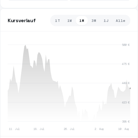
Kursverlauf
1T
1W
1M
3M
1J
Alle
500 €
475 €
449 €
423 €
398 €
11. Jul
18. Jul
26. Jul
2. Aug
10. Aug