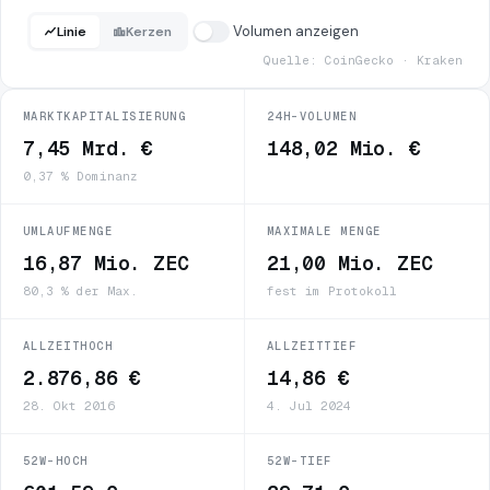
Volumen anzeigen
Linie
Kerzen
Quelle: CoinGecko · Kraken
MARKTKAPITALISIERUNG
24H-VOLUMEN
7,45 Mrd. €
148,02 Mio. €
0,37 % Dominanz
UMLAUFMENGE
MAXIMALE MENGE
16,87 Mio. ZEC
21,00 Mio. ZEC
80,3 % der Max.
fest im Protokoll
ALLZEITHOCH
ALLZEITTIEF
2.876,86 €
14,86 €
28. Okt 2016
4. Jul 2024
52W-HOCH
52W-TIEF