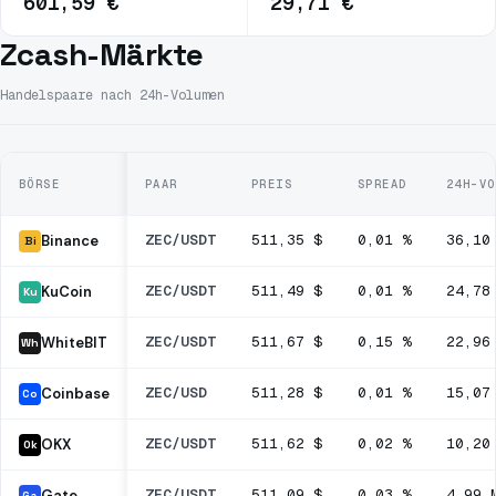
601,59 €
29,71 €
Zcash-Märkte
Handelspaare nach 24h-Volumen
BÖRSE
PAAR
PREIS
SPREAD
24H-VO
ZEC/USDT
511,35 $
0,01 %
36,10
Binance
Bi
ZEC/USDT
511,49 $
0,01 %
24,78
KuCoin
Ku
ZEC/USDT
511,67 $
0,15 %
22,96
WhiteBIT
Wh
ZEC/USD
511,28 $
0,01 %
15,07
Coinbase
Co
ZEC/USDT
511,62 $
0,02 %
10,20
OKX
Ok
ZEC/USDT
511,09 $
0,03 %
4,99 
Gate
Ga