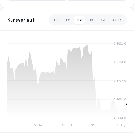
Kursverlauf
1T
1W
1M
3M
1J
Alle
0,8801 €
0,8764 €
0,8727 €
0,8691 €
0,8654 €
8. Jul
15. Jul
23. Jul
30. Jul
7. Aug