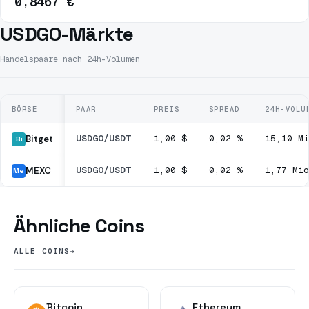
0,8467 €
USDGO-Märkte
Handelspaare nach 24h-Volumen
BÖRSE
PAAR
PREIS
SPREAD
24H-VOLU
USDGO/USDT
1,00 $
0,02 %
15,10 Mi
Bitget
Bi
USDGO/USDT
1,00 $
0,02 %
1,77 Mio
MEXC
Me
Ähnliche Coins
ALLE COINS
→
Bitcoin
Ethereum