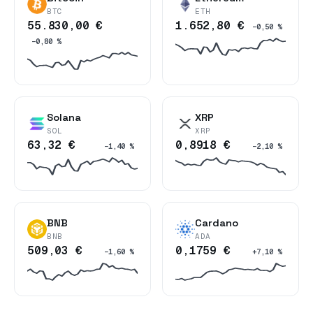
BTC
ETH
55.830,00 €
1.652,80 €
−0,50 %
−0,80 %
Solana
XRP
SOL
XRP
63,32 €
0,8918 €
−1,40 %
−2,10 %
BNB
Cardano
BNB
ADA
509,03 €
0,1759 €
−1,60 %
+7,10 %