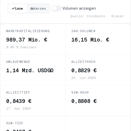
Volumen anzeigen
Linie
Kerzen
Quelle: CoinGecko · Kraken
MARKTKAPITALISIERUNG
24H-VOLUMEN
989,37 Mio. €
16,15 Mio. €
0,05 % Dominanz
UMLAUFMENGE
ALLZEITHOCH
1,14 Mrd. USDGO
0,8829 €
24. Jun 2026
ALLZEITTIEF
52W-HOCH
0,8439 €
0,8808 €
17. Apr 2026
52W-TIEF