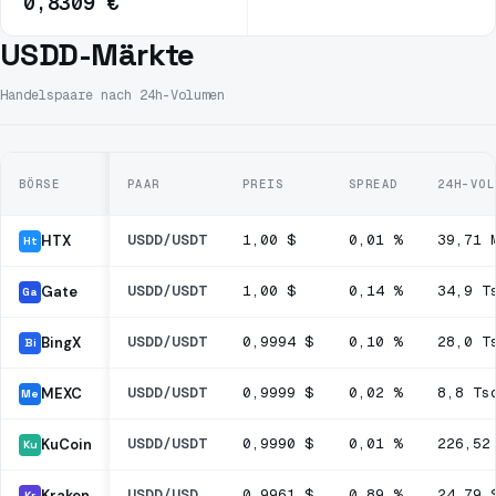
0,8309 €
USDD-Märkte
Handelspaare nach 24h-Volumen
BÖRSE
PAAR
PREIS
SPREAD
24H-VOL
USDD/USDT
1,00 $
0,01 %
39,71 
HTX
Ht
USDD/USDT
1,00 $
0,14 %
34,9 T
Gate
Ga
USDD/USDT
0,9994 $
0,10 %
28,0 T
BingX
Bi
USDD/USDT
0,9999 $
0,02 %
8,8 Ts
MEXC
Me
USDD/USDT
0,9990 $
0,01 %
226,52
KuCoin
Ku
USDD/USD
0,9961 $
0,89 %
24,79 
Kraken
Kr