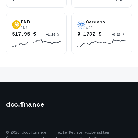
BNB
Cardano
BNB
ADA
517,95 €
0,1732 €
+1,10 %
−0,20 %
dcc
.finance
© 2026 dcc.finance
·
Alle Rechte vorbehalten