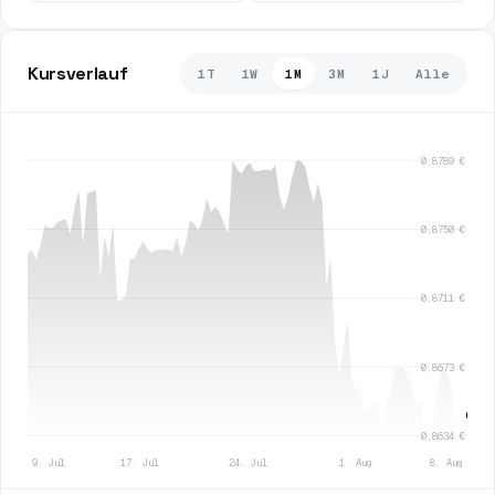
Kursverlauf
1T
1W
1M
3M
1J
Alle
0,8789 €
0,8750 €
0,8711 €
0,8673 €
0,8634 €
9. Jul
17. Jul
24. Jul
1. Aug
8. Aug