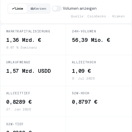
Volumen anzeigen
Linie
Kerzen
Quelle: CoinGecko · Kraken
MARKTKAPITALISIERUNG
24H-VOLUMEN
1,36 Mrd. €
56,39 Mio. €
0,07 % Dominanz
UMLAUFMENGE
ALLZEITHOCH
1,57 Mrd. USDD
1,09 €
9. Jul 2026
ALLZEITTIEF
52W-HOCH
0,8289 €
0,8797 €
27. Jan 2026
52W-TIEF