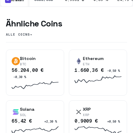
Ähnliche Coins
ALLE COINS
→
Bitcoin
Ethereum
BTC
ETH
56.204,00 €
1.660,36 €
−0,50 %
−0,30 %
Solana
XRP
SOL
XRP
65,42 €
0,9009 €
+2,30 %
+0,50 %