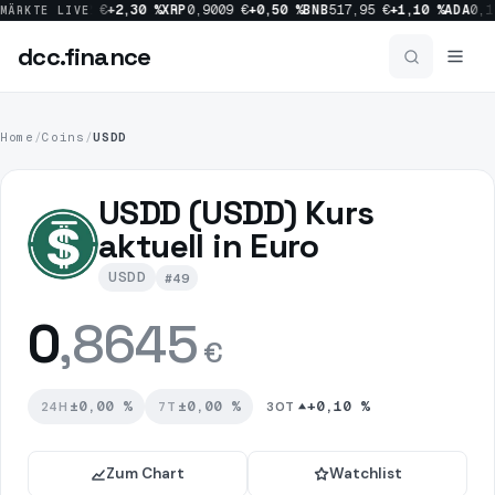
0 %
SOL
65,42 €
+2,30 %
XRP
0,9009 €
+0,50 %
BNB
517,95 €
+1,10 %
ADA
0,1
MÄRKTE LIVE
dcc
.finance
dcc
.finance
Home
/
Coins
/
USDD
Coins Übersicht
USDD (USDD) Kurs
aktuell in Euro
News
USDD
#49
Prognosen
0
,8645
€
Sektoren
±0,00 %
±0,00 %
+0,10 %
24H
7T
30T
Zum Chart
Watchlist