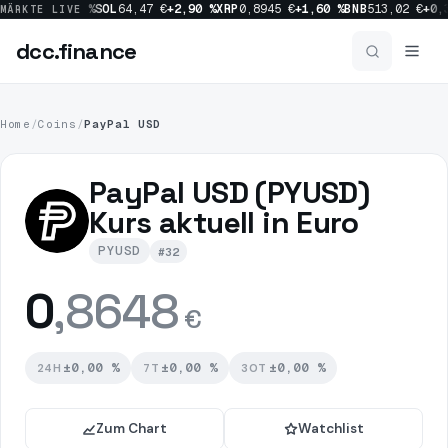
6,83 €
+1,10 %
SOL
64,47 €
+2,90 %
XRP
0,8945 €
+1,60 %
BNB
513,02 €
+0,3
MÄRKTE LIVE
dcc
.finance
dcc
.finance
Home
/
Coins
/
PayPal USD
Coins Übersicht
PayPal USD (PYUSD)
Kurs aktuell in Euro
News
PYUSD
#32
Prognosen
0
,8648
€
Sektoren
±0,00 %
±0,00 %
±0,00 %
24H
7T
30T
Zum Chart
Watchlist