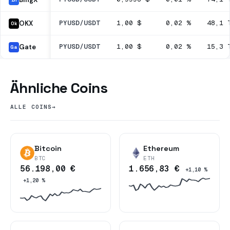
PYUSD/USDT
1,00 $
0,02 %
48,1 
OKX
Ok
PYUSD/USDT
1,00 $
0,02 %
15,3 
Gate
Ga
Ähnliche Coins
ALLE COINS
→
Bitcoin
Ethereum
BTC
ETH
56.198,00 €
1.656,83 €
+1,10 %
+1,20 %