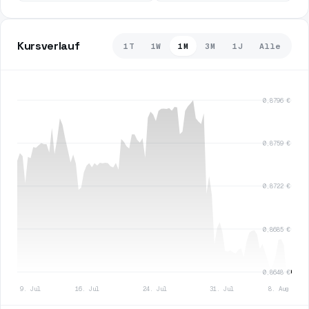
Kursverlauf
1T
1W
1M
3M
1J
Alle
0,8796 €
0,8759 €
0,8722 €
0,8685 €
0,8648 €
9. Jul
16. Jul
24. Jul
31. Jul
8. Aug