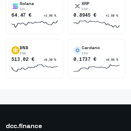
Solana
XRP
SOL
XRP
64,47 €
0,8945 €
+2,90 %
+1,60 %
BNB
Cardano
BNB
ADA
513,02 €
0,1737 €
+0,30 %
+0,90 %
dcc
.finance