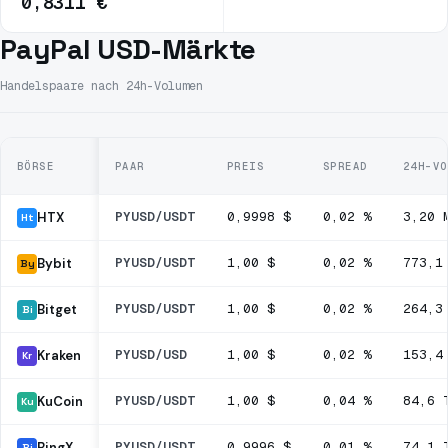
0,8311 €
PayPal USD-Märkte
Handelspaare nach 24h-Volumen
BÖRSE
PAAR
PREIS
SPREAD
24H-VO
PYUSD/USDT
0,9998 $
0,02 %
3,20 
HTX
Ht
PYUSD/USDT
1,00 $
0,02 %
773,1
Bybit
By
PYUSD/USDT
1,00 $
0,02 %
264,3
Bitget
Bi
PYUSD/USD
1,00 $
0,02 %
153,4
Kraken
Kr
PYUSD/USDT
1,00 $
0,04 %
84,6 
KuCoin
Ku
PYUSD/USDT
0,9996 $
0,01 %
74,1 
BingX
Bi