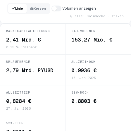
Volumen anzeigen
Linie
Kerzen
Quelle: CoinGecko · Kraken
MARKTKAPITALISIERUNG
24H-VOLUMEN
2,41 Mrd. €
153,27 Mio. €
0,12 % Dominanz
UMLAUFMENGE
ALLZEITHOCH
2,79 Mrd. PYUSD
0,9936 €
13. Jan 2025
ALLZEITTIEF
52W-HOCH
0,8284 €
0,8803 €
27. Jan 2026
52W-TIEF