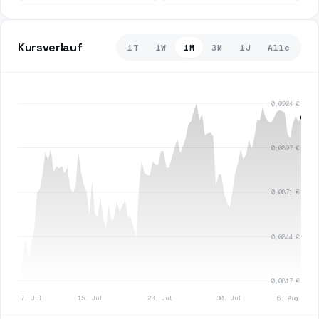
Kursverlauf
1T
1W
1M
3M
1J
Alle
0,0924 €
0,0897 €
0,0871 €
0,0844 €
0,0817 €
7. Jul
15. Jul
23. Jul
30. Jul
6. Aug