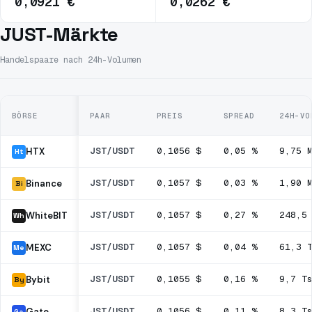
0,0921 €
0,0262 €
JUST-Märkte
Handelspaare nach 24h-Volumen
BÖRSE
PAAR
PREIS
SPREAD
24H-VO
JST/USDT
0,1056 $
0,05 %
9,75 
HTX
Ht
JST/USDT
0,1057 $
0,03 %
1,90 
Binance
Bi
JST/USDT
0,1057 $
0,27 %
248,5
WhiteBIT
Wh
JST/USDT
0,1057 $
0,04 %
61,3 
MEXC
Me
JST/USDT
0,1055 $
0,16 %
9,7 T
Bybit
By
JST/USDT
0,1056 $
0,11 %
8,3 T
Gate
Ga