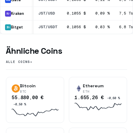
JST/USD
0,1055 $
0,09 %
7,5 T
Kraken
Kr
JST/USDT
0,1056 $
0,03 %
6,8 T
Bitget
Bi
Ähnliche Coins
ALLE COINS
→
Bitcoin
Ethereum
BTC
ETH
55.880,00 €
1.655,26 €
−0,60 %
−0,50 %