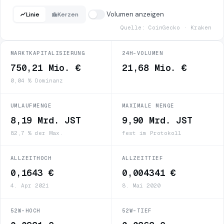
Volumen anzeigen
Linie
Kerzen
Quelle: CoinGecko · Kraken
MARKTKAPITALISIERUNG
24H-VOLUMEN
750,21 Mio. €
21,68 Mio. €
0,04 % Dominanz
UMLAUFMENGE
MAXIMALE MENGE
8,19 Mrd. JST
9,90 Mrd. JST
82,7 % der Max.
fest im Protokoll
ALLZEITHOCH
ALLZEITTIEF
0,1643 €
0,004341 €
4. Apr 2021
8. Mai 2020
52W-HOCH
52W-TIEF