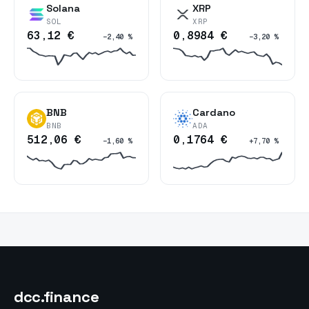
Solana
XRP
SOL
XRP
63,12 €
0,8984 €
−2,40 %
−3,20 %
BNB
Cardano
BNB
ADA
512,06 €
0,1764 €
−1,60 %
+7,70 %
dcc
.finance