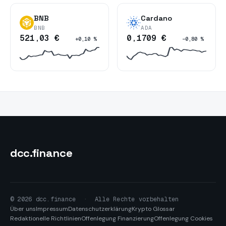
BNB
Cardano
BNB
ADA
521,03 €
0,1709 €
+0,10 %
−0,80 %
dcc
.finance
© 2026 dcc.finance
·
Alle Rechte vorbehalten
Über uns
Impressum
Datenschutzerklärung
Krypto Glossar
Redaktionelle Richtlinien
Offenlegung Finanzierung
Offenlegung Cookies