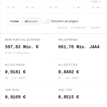
0,9031 €
11. Jul
18. Jul
26. Jul
2. Aug
10. Aug
Volumen anzeigen
Linie
Kerzen
Quelle: CoinGecko · Kraken
MARKTKAPITALISIERUNG
UMLAUFMENGE
597,83 Mio. €
661,76 Mio. JAAA
0,03 % Dominanz
ALLZEITHOCH
ALLZEITTIEF
0,9181 €
0,8492 €
28. Jul 2026
27. Jan 2026
52W-HOCH
52W-TIEF
0,9169 €
0,8515 €