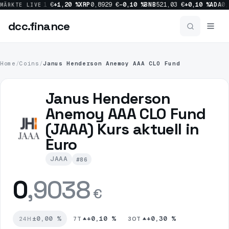
,40 %
SOL
66,31 €
+1,20 %
XRP
0,8929 €
−0,10 %
BNB
521,03 €
+0,10 %
ADA
0,
MÄRKTE LIVE
dcc
.finance
dcc
.finance
Home
/
Coins
/
Janus Henderson Anemoy AAA CLO Fund
Coins Übersicht
Janus Henderson
Anemoy AAA CLO Fund
News
(JAAA) Kurs aktuell in
Euro
Prognosen
JAAA
#86
Sektoren
0
,9038
€
±0,00 %
+0,10 %
+0,30 %
24H
7T
30T