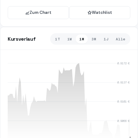
Zum Chart
Watchlist
Kursverlauf
1T
1W
1M
3M
1J
Alle
0,9172 €
0,9137 €
0,9101 €
0,9066 €