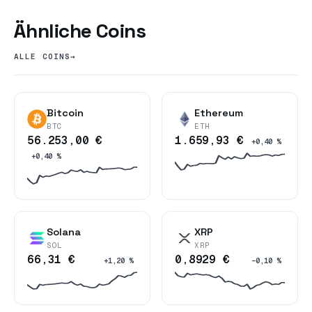
Ähnliche Coins
ALLE COINS
→
Bitcoin
Ethereum
BTC
ETH
56.253,00 €
1.659,93 €
+0,40 %
+0,40 %
Solana
XRP
SOL
XRP
66,31 €
0,8929 €
+1,20 %
−0,10 %