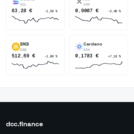
SOL
XRP
63,28 €
0,9007 €
−1,50 %
−2,40 %
BNB
Cardano
BNB
ADA
512,69 €
0,1783 €
−1,00 %
+7,10 %
dcc
.finance