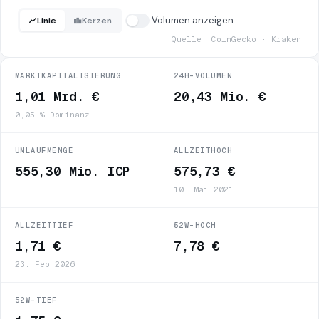
Volumen anzeigen
Linie
Kerzen
Quelle: CoinGecko · Kraken
MARKTKAPITALISIERUNG
24H-VOLUMEN
1,01 Mrd. €
20,43 Mio. €
0,05 % Dominanz
UMLAUFMENGE
ALLZEITHOCH
555,30 Mio. ICP
575,73 €
10. Mai 2021
ALLZEITTIEF
52W-HOCH
1,71 €
7,78 €
23. Feb 2026
52W-TIEF