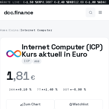
00 %
SOL
63,28 €
−1,50 %
XRP
0,9007 €
−2,40 %
BNB
512,69 €
−1,00 %
ADA
0,1
MÄRKTE LIVE
dcc
.finance
dcc
.finance
Home
/
Coins
/
Internet Computer
News
Internet Computer (ICP)
Alle News
Kurs aktuell in Euro
ICP
#60
Crypto
1154
1
,81
Bitcoin
515
€
Market
452
+0,10 %
+1,40 %
−6,90 %
24H
7T
30T
Ripple
227
Zum Chart
Watchlist
Regulation
214