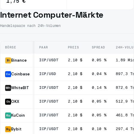
1,75 €
Internet Computer-Märkte
Handelspaare nach 24h-Volumen
BÖRSE
PAAR
PREIS
SPREAD
24H-VOLU
ICP/USDT
2,10 $
0,05 %
1,89 Mi
Binance
Bi
ICP/USD
2,10 $
0,04 %
897,3 T
Coinbase
Co
ICP/USDT
2,10 $
0,14 %
872,6 T
WhiteBIT
Wh
ICP/USDT
2,10 $
0,05 %
512,9 T
OKX
Ok
ICP/USDT
2,10 $
0,05 %
461,8 T
KuCoin
Ku
ICP/USDT
2,10 $
0,10 %
297,4 T
Bybit
By