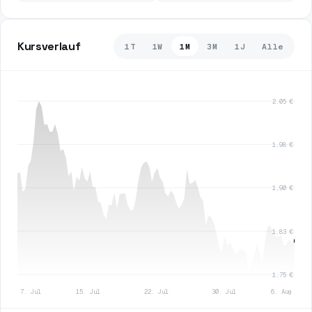
Kursverlauf
1T
1W
1M
3M
1J
Alle
2,05 €
1,98 €
1,90 €
1,83 €
1,75 €
7. Jul
15. Jul
22. Jul
30. Jul
6. Aug