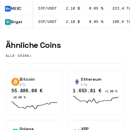
ICP/USDT
2,10 $
0,05 %
223,4 T
MEXC
Me
ICP/USDT
2,10 $
0,05 %
188,9 T
Bitget
Bi
Ähnliche Coins
ALLE COINS
→
Bitcoin
Ethereum
BTC
ETH
55.886,00 €
1.653,81 €
+1,00 %
±0,00 %
Solana
XRP