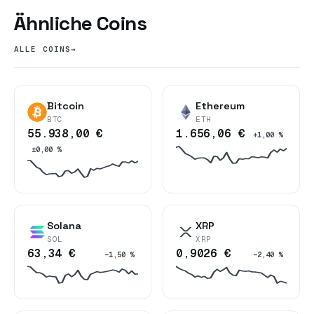
Ähnliche Coins
ALLE COINS
→
Bitcoin
Ethereum
BTC
ETH
55.938,00 €
1.656,06 €
+1,00 %
±0,00 %
Solana
XRP
SOL
XRP
63,34 €
0,9026 €
−1,50 %
−2,40 %