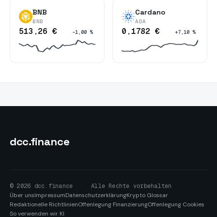
BNB
Cardano
BNB
ADA
513,26 €
0,1782 €
−1,00 %
+7,10 %
dcc
.finance
© 2026 dcc.finance
·
Alle Rechte vorbehalten
Über uns
Impressum
Datenschutzerklärung
Krypto Glossar
Redaktionelle Richtlinien
Offenlegung Finanzierung
Offenlegung Cookies
So verwenden wir KI