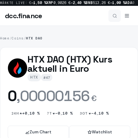
00 %
SOL
63,34 €
−1,50 %
XRP
0,9026 €
−2,40 %
BNB
513,26 €
−1,00 %
ADA
0,1
MÄRKTE LIVE
dcc
.finance
dcc
.finance
Home
/
Coins
/
HTX DAO
News
HTX DAO (HTX) Kurs
Alle News
aktuell in Euro
HTX
#47
Crypto
1153
0
,00000156
Bitcoin
515
€
Market
452
+0,10 %
−0,10 %
−4,10 %
24H
7T
30T
Ripple
227
Zum Chart
Watchlist
Regulation
213