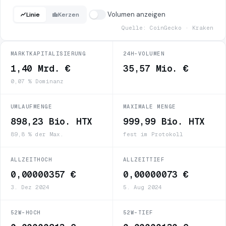
Volumen anzeigen
Linie
Kerzen
Quelle: CoinGecko · Kraken
MARKTKAPITALISIERUNG
24H-VOLUMEN
1,40 Mrd. €
35,57 Mio. €
0,07 % Dominanz
UMLAUFMENGE
MAXIMALE MENGE
898,23 Bio. HTX
999,99 Bio. HTX
89,8 % der Max.
fest im Protokoll
ALLZEITHOCH
ALLZEITTIEF
0,00000357 €
0,00000073 €
3. Dez 2024
5. Aug 2024
52W-HOCH
52W-TIEF