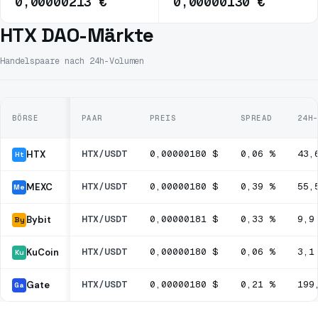
0,00000213 €
0,00000130 €
HTX DAO-Märkte
Handelspaare nach 24h-Volumen
BÖRSE
PAAR
PREIS
SPREAD
24H
HTX/USDT
0,00000180 $
0,06 %
43,
HTX
Ht
HTX/USDT
0,00000180 $
0,39 %
55,
MEXC
Me
HTX/USDT
0,00000181 $
0,33 %
9,9
Bybit
By
HTX/USDT
0,00000180 $
0,06 %
3,1
KuCoin
Ku
HTX/USDT
0,00000180 $
0,21 %
199
Gate
Ga