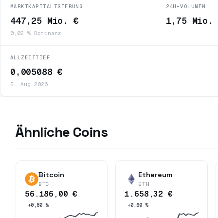
MARKTKAPITALISIERUNG
24H-VOLUMEN
447,25 Mio. €
1,75 Mio.
0,02 % Dominanz
ALLZEITTIEF
0,005088 €
5. Aug 2026
Ähnliche Coins
Bitcoin
Ethereum
BTC
ETH
56.186,00 €
1.658,32 €
+0,80 %
+0,60 %