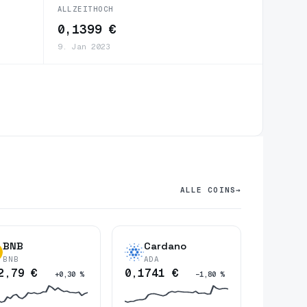
ALLZEITHOCH
0,1399 €
9. Jan 2023
ALLE COINS
→
BNB
Cardano
BNB
ADA
2,79 €
0,1741 €
+0,30 %
−1,80 %