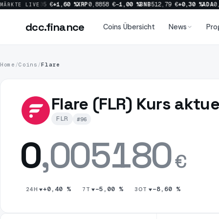
,60 %
SOL
64,05 €
+1,60 %
XRP
0,8858 €
−1,00 %
BNB
512,79 €
+0,30 %
ADA
0,
MÄRKTE LIVE
dcc
.finance
dcc
.finance
Coins Übersicht
News
Pro
Home
/
Coins
/
Flare
Coins Übersicht
Flare (FLR) Kurs aktue
News
FLR
#96
0
,005180
Prognosen
€
Sektoren
+0,40 %
−5,00 %
−8,60 %
24H
7T
30T