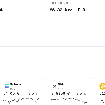
UMLAUFMENGE
 €
86,82 Mrd. FLR
Solana
XRP
SOL
XRP
64,05 €
0,8858 €
51
+1,60 %
−1,00 %