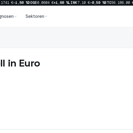
1741 €
−1,80 %
DOGE
0,0604 €
+1,60 %
LINK
7,10 €
−0,50 %
BTC
56.186,00 €
gnosen
Sektoren
ll in Euro