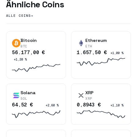
Ähnliche Coins
ALLE COINS
→
Bitcoin
Ethereum
BTC
ETH
56.177,00 €
1.657,50 €
+1,00 %
+1,20 %
Solana
XRP
SOL
XRP
64,52 €
0,8943 €
+2,60 %
+1,10 %