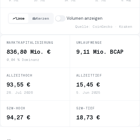
9. Jul
16. Jul
24. Jul
31. Jul
8. Aug
Volumen anzeigen
Linie
Kerzen
Quelle: CoinGecko · Kraken
MARKTKAPITALISIERUNG
UMLAUFMENGE
836,80 Mio. €
9,11 Mio. BCAP
0,04 % Dominanz
ALLZEITHOCH
ALLZEITTIEF
93,55 €
15,45 €
28. Jul 2026
5. Jun 2025
52W-HOCH
52W-TIEF
94,27 €
18,73 €