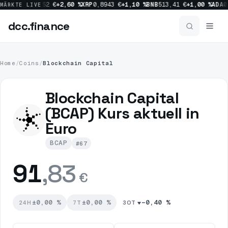
1,00 %
SOL
64,52 €
+2,60 %
XRP
0,8943 €
+1,10 %
BNB
513,41 €
+1,00 %
ADA
0
MÄRKTE LIVE
dcc
.finance
dcc
.finance
Home
/
Coins
/
Blockchain Capital
Coins Übersicht
Blockchain Capital
(BCAP) Kurs aktuell in
News
Euro
BCAP
#67
Prognosen
91
,83
€
Sektoren
±0,00 %
±0,00 %
−0,40 %
24H
7T
30T