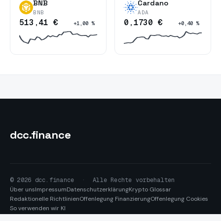
BNB
Cardano
BNB
ADA
513,41 €
0,1730 €
+1,00 %
+0,40 %
dcc
.finance
© 2026 dcc.finance
·
Alle Rechte vorbehalten
Über uns
Impressum
Datenschutzerklärung
Krypto Glossar
Redaktionelle Richtlinien
Offenlegung Finanzierung
Offenlegung Cookies
So verwenden wir KI